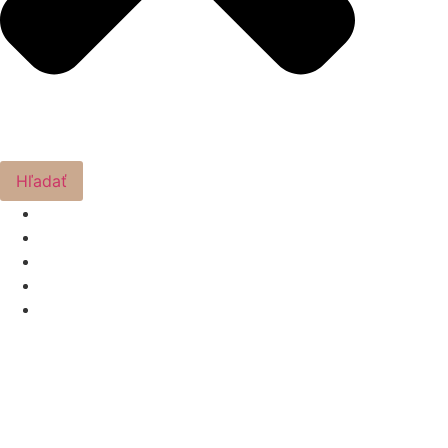
Hľadať
O NÁS
PRODUKTY
ROZVOZ
AKCIE A NOVINKY
KONTAKT