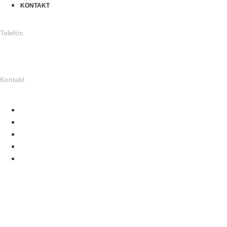
KONTAKT
Telefón
047/483 11 00
Kontakt
karolszuma@gmail.com
O NÁS
PRODUKTY
ROZVOZ
AKCIE A NOVINKY
KONTAKT