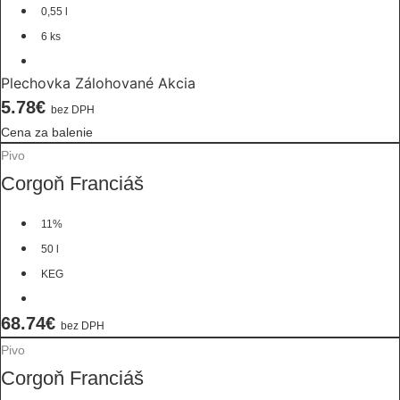
0,55 l
6 ks
Plechovka Zálohované Akcia
5.78€
bez DPH
Cena za balenie
Pivo
Corgoň Franciáš
11%
50 l
KEG
68.74€
bez DPH
Pivo
Corgoň Franciáš