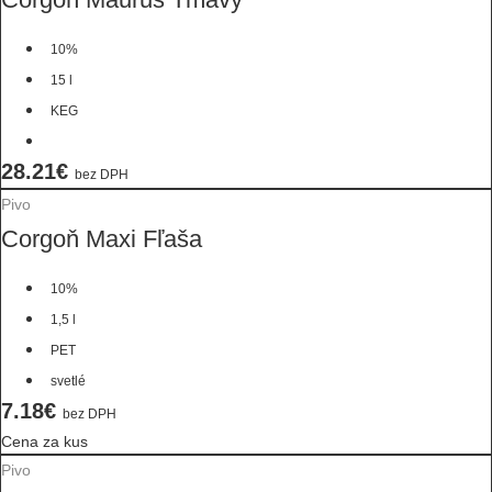
10%
15 l
KEG
28.21€
bez DPH
Pivo
Corgoň Maxi Fľaša
10%
1,5 l
PET
svetlé
7.18€
bez DPH
Cena za kus
Pivo