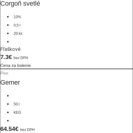
Corgoň svetlé
10%
0,5 l
20 ks
Fľaškové
7.3€
bez DPH
Cena za balenie
Pivo
Gemer
50 l
KEG
64.54€
bez DPH