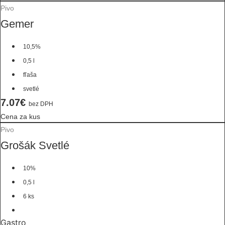
Pivo
Gemer
10,5%
0,5 l
fľaša
svetlé
7.07€
bez DPH
Cena za kus
Pivo
Grošák Svetlé
10%
0,5 l
6 ks
Gastro