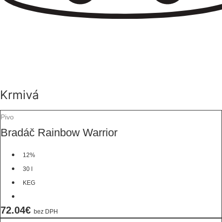
Krmivá
Pivo
Bradáč Rainbow Warrior
12%
30 l
KEG
72.04€
bez DPH