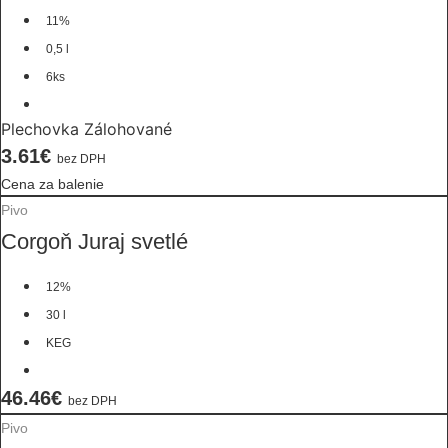
11%
0,5 l
6ks
Plechovka Zálohované
3.61€
bez DPH
Cena za balenie
Pivo
Corgoň Juraj svetlé
12%
30 l
KEG
46.46€
bez DPH
Pivo