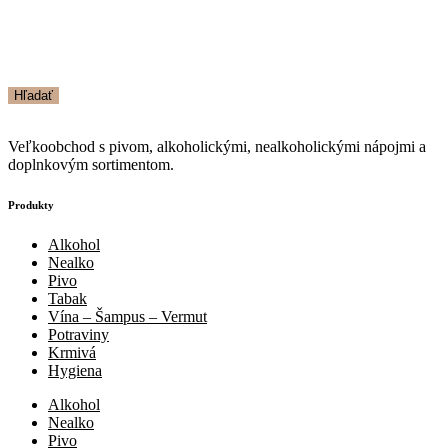
Hľadať
Veľkoobchod s pivom, alkoholickými, nealkoholickými nápojmi a
doplnkovým sortimentom.
Produkty
Alkohol
Nealko
Pivo
Tabak
Vína – Šampus – Vermut
Potraviny
Krmivá
Hygiena
Alkohol
Nealko
Pivo