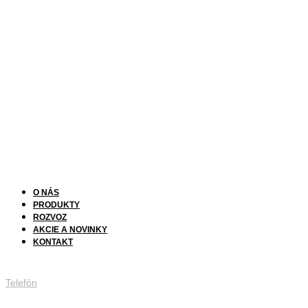
O NÁS
PRODUKTY
ROZVOZ
AKCIE A NOVINKY
KONTAKT
Telefón
047/483 11 00