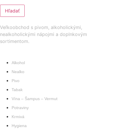
Hľadať
Veľkoobchod s pivom, alkoholickými,
nealkoholickými nápojmi a doplnkovým
sortimentom.
PRODUKTY
Alkohol
Nealko
Pivo
Tabak
Vína – Šampus – Vermut
Potraviny
Krmivá
Hygiena